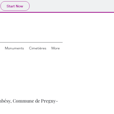
Start Now
Monuments
Cimetières
More
mbésy, Commune de Pregny-