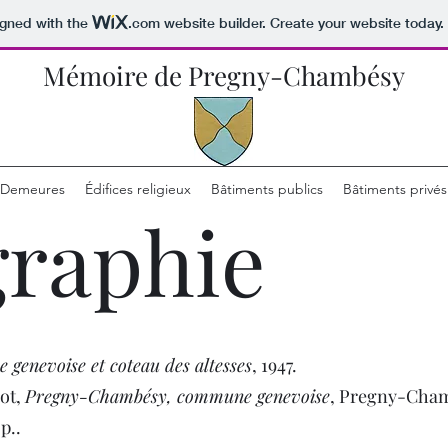
igned with the
.com
website builder. Create your website today.
Mémoire de Pregny-Chambésy
Demeures
Édifices religieux
Bâtiments publics
Bâtiments privés
graphie
genevoise et coteau des altesses
, 1947.
ot,
Pregny-Chambésy, commune genevoise
, Pregny-Cha
p..